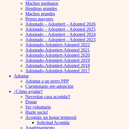
Machos medianos
Hembras grandes
Machos grandes
Perros mayores
Adoptado – Adoptiert – Adopted 2026
Adoptado – Adoptiert – Adopted 2025
Adoptado – Adoptiert – Adopted 2024
Adoptado – Adoptiert – Adopted 2023
Adoptado-Adoptiert-Adopted 2022
Adoptado-Adoptiert-Adopted 2021
Adoptado-Adoptiert-Adopted 2020
Adoptado-Adoptiert-Adopted 2019
Adoptado-Adoptiert-Adopted 2018
Adoptado-Adoptiert-Adopted 2017
Adoptar
Adoptar a un perro PPP
Cuestionario pre-adopción
¿Cómo ayudar?
Necesitan casa acogida!!
Donar
Ser voluntario
Hazte socio!
Acogida: un hogar temporal
Solicitud Acogida
Apadrinamiento