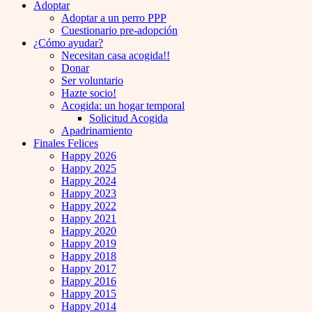
Adoptar
Adoptar a un perro PPP
Cuestionario pre-adopción
¿Cómo ayudar?
Necesitan casa acogida!!
Donar
Ser voluntario
Hazte socio!
Acogida: un hogar temporal
Solicitud Acogida
Apadrinamiento
Finales Felices
Happy 2026
Happy 2025
Happy 2024
Happy 2023
Happy 2022
Happy 2021
Happy 2020
Happy 2019
Happy 2018
Happy 2017
Happy 2016
Happy 2015
Happy 2014